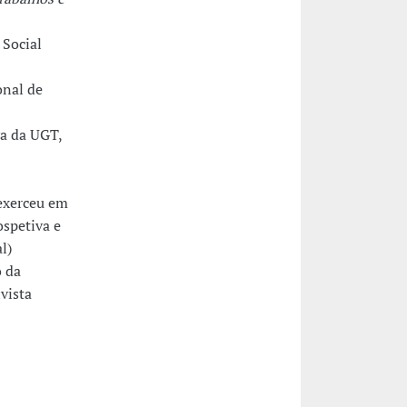
 Social
onal de
va da UGT,
 exerceu em
ospetiva e
l)
 da
vista