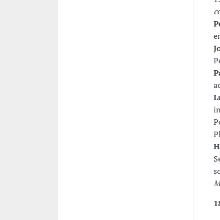
c
P
e
J
P
P
a
L
i
P
P
H
S
s
M
1