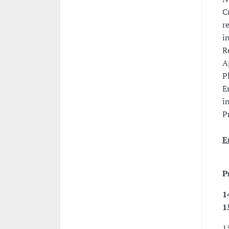
C
r
i
R
A
P
E
i
P
E
P
1
1
1