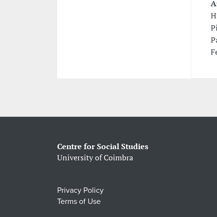
A
H
P
P
F
Centre for Social Studies
University of Coimbra
Privacy Policy
Terms of Use