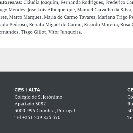
utores/as
: Cláudia Joaquim, Fernanda Rodrigues, Frederico Ca
ugo Mendes, José Luís Albuquerque, Manuel Carvalho da Silva
ires, Marco Marques, Maria do Carmo Tavares, Mariana Trigo Pe
aulo Pedroso, Renato Miguel do Carmo, Ricardo Moreira, Rosa 
ernandes, Tiago Gillot, Vítor Junqueira.
CES | ALTA
CE
Colégio de S. Jerónimo
Co
Apartado 3087
Ru
3000-995 Coimbra, Portugal
30
Tel
+351 239 855 570
Te