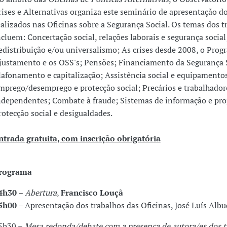
rises e Alternativas organiza este seminário de apresentação d
ealizados nas Oficinas sobre a Segurança Social. Os temas dos t
ncluem: Concertação social, relações laborais e segurança social
edistribuição e/ou universalismo; As crises desde 2008, o Prog
justamento e os OSS's; Pensões; Financiamento da Segurança S
lafonamento e capitalização; Assistência social e equipamento
mprego/desemprego e protecção social; Precários e trabalhador
ndependentes; Combate à fraude; Sistemas de informação e pro
rotecção social e desigualdades.
ntrada gratuita, com inscrição obrigatória
rograma
4h30
–
Abertura
,
Francisco Louçã
5h00
– Apresentação dos trabalhos das Oficinas, José Luís Alb
5h30 –
Mesa redonda/debate com a presença de autora/es dos t