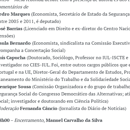
omentários de
edro Marques
(Economista, Secretário de Estado da Segurança
ntre 2005 e 2011, é deputado)
osé Barrias
(Licenciado em Direito e ex-diretor do Centro Naci
ensões)
aula Bernardo
(Economista, sindicalista na Comissão Executi
companha a Concertação Social)
uís Capucha
(Doutorado, Sociólogo, Professor no IUL-ISCTE e
nvestigador no CIES-IUL. Foi, entre outros cargos públicos que
ortugal e na UE, Diretor-Geral do Departamento de Estudos, Pr
laneamento do Ministério do Trabalho e da Solidariedade Socia
enrique Sousa
(Comissão Organizadora e do grupo de trabalho
egurança Social do Congresso Democrático das Alternativas; ati
ocial; investigador e doutorando em Ciência Política)
oderação
Fernanda Câncio
(Jornalista do Diário de Notícias)
8h00
–
Encerramento
,
Manuel Carvalho da Silva