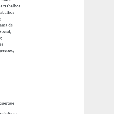
os trabalhos
rabalhos
;
rama de
ocial,
s;
es
jecções;
uquerque
rabalhos e