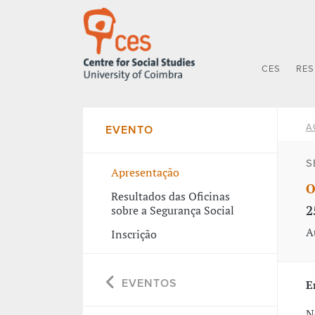
CES
RE
A
EVENTO
S
Apresentação
O
Resultados das Oficinas
2
sobre a Segurança Social
A
Inscrição
EVENTOS
E
N