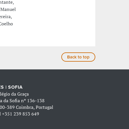
ntante,
, Manuel
reira,
Coelho
Back to top
S | SOFIA
légio da Graça
a da Sofia nº 136-138
00-389 Coimbra, Portugal
l
+351 239 853 649