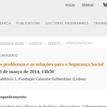
myCes
Webmail
SEARCH
PUBLICATIONS
DOCTORAL PROGRAMMES
TRAINI
GENDA & NEWS
EVENTS
EVENTO
APRESENTAÇÃO
EMINÁRIO
s problemas e as soluções para a Segurança Social
5 de março de 2014, 14h30
uditório 3, Fundação Calouste Gulbenkian (Lisboa)
nquadramento
o âmbito das
Oficinas de Políticas Alternativas
, o Observatório