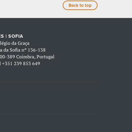
Back to top
S | SOFIA
légio da Graça
a da Sofia nº 136-138
00-389 Coimbra, Portugal
l
+351 239 853 649