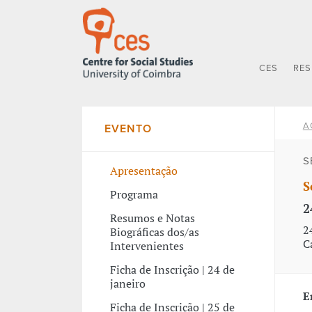
CES
RE
A
EVENTO
S
Apresentação
S
Programa
2
Resumos e Notas
2
Biográficas dos/as
C
Intervenientes
Ficha de Inscrição | 24 de
janeiro
E
Ficha de Inscrição | 25 de