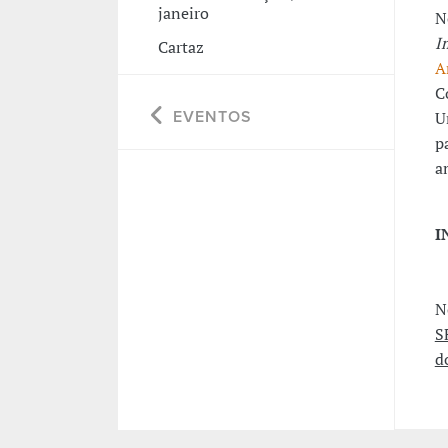
janeiro
N
I
Cartaz
A
C
U
EVENTOS
p
a
I
N
S
d