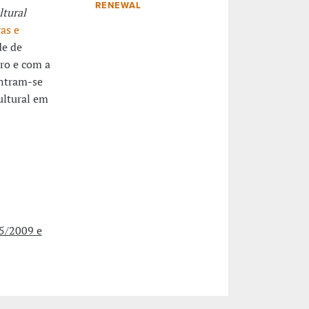
RENEWAL
tural
as e
de de
ro e com a
ontram-se
ultural em
5/2009 e