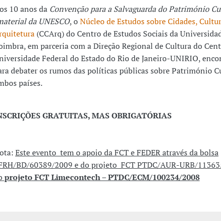
os 10 anos da
Convenção para a Salvaguarda do Património Cul
material da UNESCO
, o
Núcleo de Estudos sobre Cidades, Cultur
rquitetura
(CCArq) do Centro de Estudos Sociais da Universida
oimbra, em parceria com a Direção Regional de Cultura do Cent
niversidade Federal do Estado do Rio de Janeiro-UNIRIO, enc
ara debater os rumos das políticas públicas sobre Património C
mbos países.
NSCRIÇÕES GRATUITAS, MAS OBRIGATÓRIAS
ota:
Este evento tem o apoio da FCT e FEDER através da bolsa
FRH/BD/60389/2009 e do projeto FCT PTDC/AUR-URB/11363
o
projeto FCT Limecontech – PTDC/ECM/100234/2008