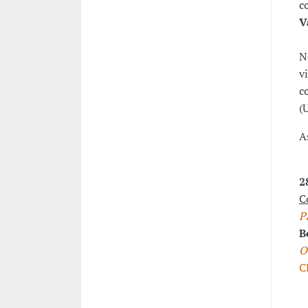
c
V
N
v
c
(
A
2
C
P
B
O
C