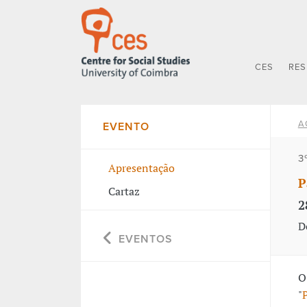
CES
RE
A
EVENTO
3
Apresentação
P
Cartaz
2
D
EVENTOS
O
"