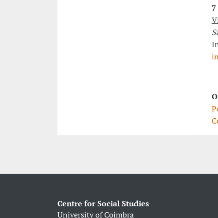
7
V
S
I
i
O
P
C
Centre for Social Studies
University of Coimbra