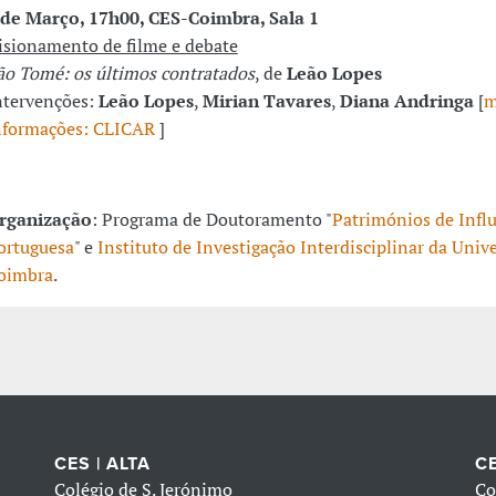
 de Março, 17h00, CES-Coimbra, Sala 1
isionamento de filme e debate
ão Tomé: os últimos contratados
, de
Leão Lopes
ntervenções:
Leão Lopes
,
Mirian Tavares
,
Diana Andringa
[
m
nformações: CLICAR
]
rganização
: Programa de Doutoramento "
Patrimónios de Infl
ortuguesa
" e
Instituto de Investigação Interdisciplinar da Univ
oimbra
.
CES | ALTA
CE
Colégio de S. Jerónimo
Co