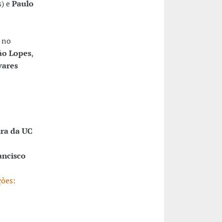
) e
Paulo
 no
ão Lopes
,
vares
ura da UC
ancisco
ões: