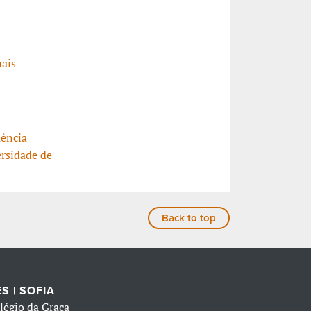
ais
uência
ersidade de
Back to top
S | SOFIA
légio da Graça