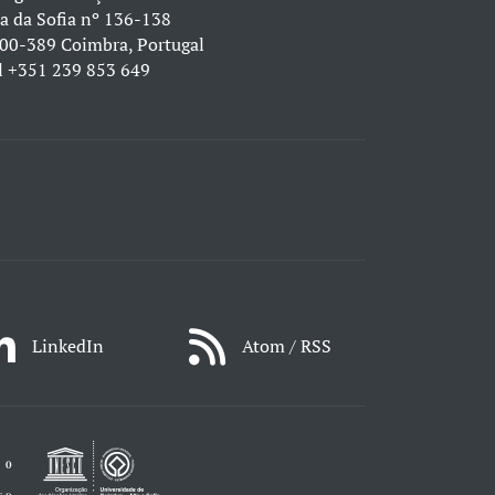
a da Sofia nº 136-138
00-389 Coimbra, Portugal
l
+351 239 853 649
LinkedIn
Atom / RSS