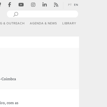
PT
EN
NG & OUTREACH
AGENDA & NEWS
LIBRARY
S-Coimbra
eiro, com as