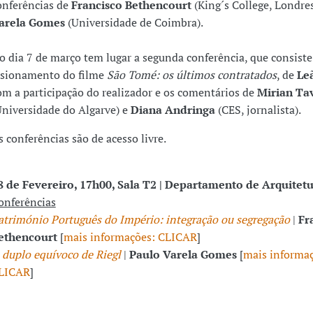
onferências de
Francisco
Bethencourt
(King´s College, Londres
arela Gomes
(Universidade de Coimbra).
o dia 7 de março tem lugar a segunda conferência, que consiste
isionamento do filme
São Tomé: os últimos contratados
, de
Le
om a participação do realizador e os comentários de
Mirian Ta
Universidade do Algarve) e
Diana Andringa
(CES, jornalista).
s conferências são de acesso livre.
8 de Fevereiro, 17h00, Sala T2 | Departamento de Arquitet
onferências
atrimónio Português do Império: integração ou segregação
|
Fr
ethencourt
[
mais informações: CLICAR
]
 duplo equívoco de Riegl
|
Paulo Varela Gomes
[
mais informaç
LICAR
]