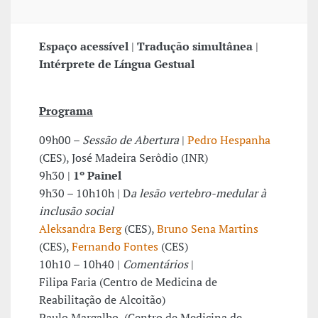
Espaço acessível
|
Tradução simultânea
|
Intérprete de Língua Gestual
Programa
09h00 –
Sessão de Abertura
|
Pedro Hespanha
(CES), José Madeira Serôdio (INR)
9h30 |
1º Painel
9h30 – 10h10h | D
a lesão vertebro-medular à
inclusão social
Aleksandra Berg
(CES),
Bruno Sena Martins
(CES),
Fernando Fontes
(CES)
10h10 – 10h40 |
Comentários
|
Filipa Faria (Centro de Medicina de
Reabilitação de Alcoitão)
Paulo Margalho (Centro de Medicina de