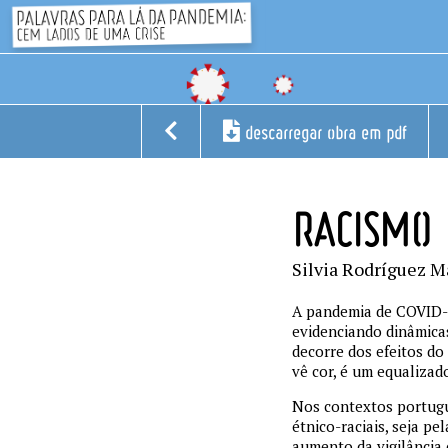
descarregar obra em pdf
RACISMO 
Silvia Rodríguez M
A pandemia de COVID-1
evidenciando dinâmicas
decorre dos efeitos do
vê cor, é um equalizado
Nos contextos portugu
étnico-raciais, seja p
aumento da vigilância 