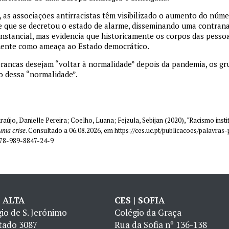
 as associações antirracistas têm visibilizado o aumento do núm
de que se decretou o estado de alarme, disseminando uma contran
stancial, mas evidencia que historicamente os corpos das pessoa
ente como ameaça ao Estado democrático.
rancas desejam “voltar à normalidade” depois da pandemia, os gr
o dessa “normalidade”.
aújo, Danielle Pereira; Coelho, Luana; Fejzula, Sebijan (2020), "Racismo insti
uma crise
. Consultado a 06.08.2026, em https://ces.uc.pt/publicacoes/palavras
978-989-8847-24-9
| ALTA
CES | SOFIA
io de S. Jerónimo
Colégio da Graça
tado 3087
Rua da Sofia nº 136-138