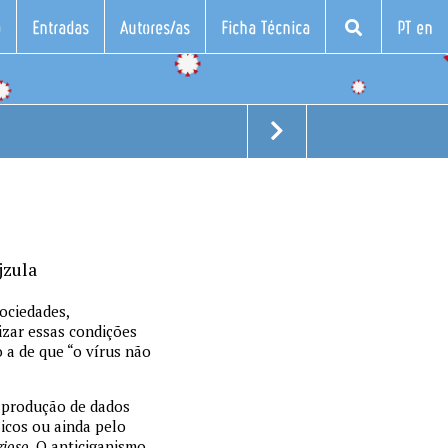
o
Entradas
Autores/as
Ficha Técnica
PT en
jzula
ociedades,
izar essas condições
 a de que “o vírus não
o produção de dados
sicos ou ainda pelo
gioso
. O anticiganismo,