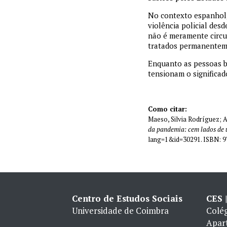
No contexto espanhol,
violência policial des
não é meramente circun
tratados permanentem
Enquanto as pessoas b
tensionam o significad
Como citar:
Maeso, Silvia Rodríguez; Ar
da pandemia: cem lados de 
lang=1&id=30291. ISBN: 
Centro de Estudos Sociais
CES 
Universidade de Coimbra
Colég
Apar