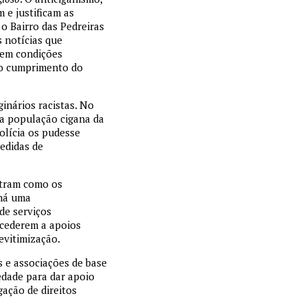
 e justificam as
 o Bairro das Pedreiras
s notícias que
 em condições
 o cumprimento do
inários racistas. No
 a população cigana da
olícia os pudesse
edidas de
stram como os
 há uma
de serviços
acederem a apoios
evitimização.
s e associações de base
edade para dar apoio
gação de direitos