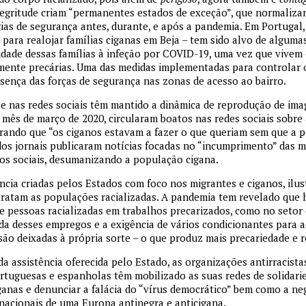
negritude criam “permanentes estados de exceção”, que normalizam
gias de segurança antes, durante, e após a pandemia. Em Portugal,
para realojar famílias ciganas em Beja – tem sido alvo de alguma
lidade dessas famílias à infeção por COVID-19, uma vez que vivem
mente precárias. Uma das medidas implementadas para controlar
sença das forças de segurança nas zonas de acesso ao bairro.
e nas redes sociais têm mantido a dinâmica de reprodução de imag
mês de março de 2020, circularam boatos nas redes sociais sobre
rando que “os ciganos estavam a fazer o que queriam sem que a p
dos jornais publicaram notícias focadas no “incumprimento” das m
os sociais, desumanizando a população cigana.
ncia criadas pelos Estados com foco nos migrantes e ciganos, ilu
ratam as populações racializadas. A pandemia tem revelado que
 pessoas racializadas em trabalhos precarizados, como no setor 
da desses empregos e a exigência de vários condicionantes para 
 são deixadas à própria sorte – o que produz mais precariedade e r
da assistência oferecida pelo Estado, as organizações antirracista
rtuguesas e espanholas têm mobilizado as suas redes de solidari
iganas e denunciar a falácia do “vírus democrático” bem como a ne
nacionais de uma Europa antinegra e anticigana.