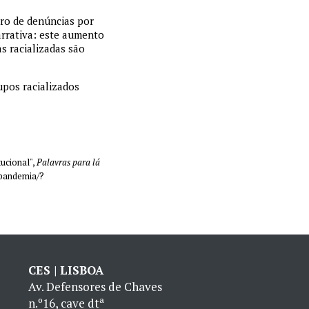
ero de denúncias por
arrativa: este aumento
s racializadas são
upos racializados
tucional",
Palavras para lá
-pandemia/?
CES | LISBOA
Av. Defensores de Chaves
n.º16, cave dtª