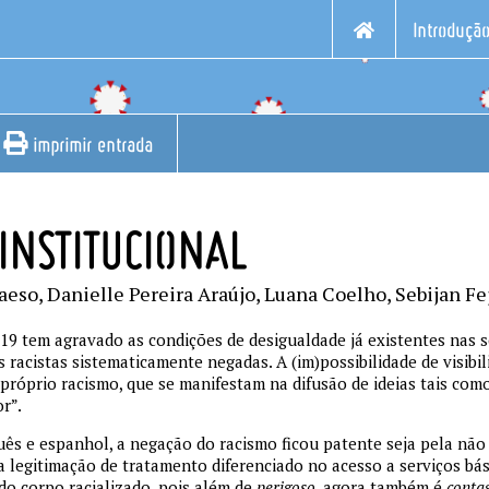
Introduçã
imprimir entrada
INSTITUCIONAL
aeso, Danielle Pereira Araújo, Luana Coelho, Sebijan Fe
9 tem agravado as condições de desigualdade já existentes nas s
 racistas sistematicamente negadas. A (im)possibilidade de visibil
 próprio racismo, que se manifestam na difusão de ideias tais como
r”.
ês e espanhol, a negação do racismo ficou patente seja pela nã
ela legitimação de tratamento diferenciado no acesso a serviços bá
do corpo racializado, pois além de
perigoso
, agora também é
conta