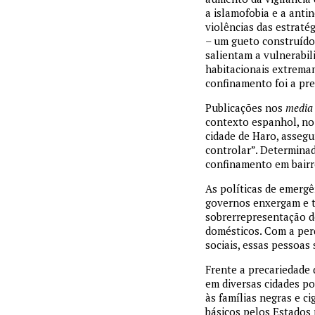
a islamofobia e a anti
violências das estraté
– um gueto construído 
salientam a vulnerabi
habitacionais extrema
confinamento foi a pre
Publicações nos
media
contexto espanhol, no 
cidade de Haro, assegu
controlar”. Determina
confinamento em bairr
As políticas de emergê
governos enxergam e t
sobrerrepresentação de
domésticos. Com a per
sociais, essas pessoas
Frente a precariedade 
em diversas cidades po
às famílias negras e c
básicos pelos Estados 