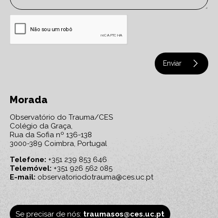
Enviar
Morada
Observatório do Trauma/CES
Colégio da Graça,
Rua da Sofia nº 136-138
3000-389 Coimbra, Portugal
Telefone:
+351 239 853 646
Telemóvel:
+351 926 562 085
E-mail:
observatoriodotrauma@ces.uc.pt
Se precisar de nós:
traumasos@ces.uc.pt