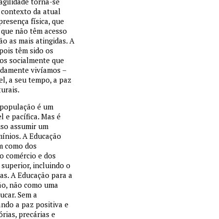
agilidade torna-se
 contexto da atual
resença física, que
, que não têm acesso
o as mais atingidas. A
pois têm sido os
dos socialmente que
adamente vivíamos –
l, a seu tempo, a paz
urais.
a população é um
 e pacífica. Mas é
ciso assumir um
mínios. A Educação
im como dos
do comércio e dos
superior, incluindo o
atas. A Educação para a
ção, não como uma
ucar. Sem a
ndo a paz positiva e
rias, precárias e