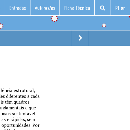
o
Entradas
Autores/as
Ficha Técnica
PT en
olência estrutural,
es diferentes a cada
ois têm quadros
fundamentais e que
o mais sustentável
cas e rápidas, sem
e oportunidades. Por