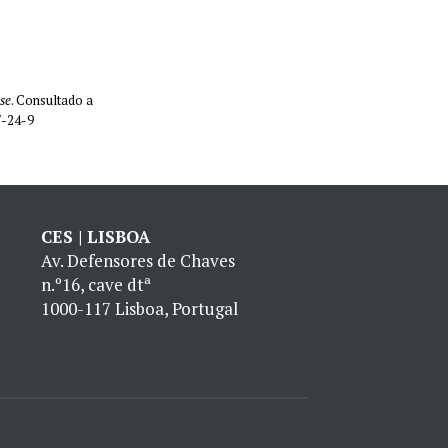
se
. Consultado a
7-24-9
CES | LISBOA
Av. Defensores de Chaves
n.º16, cave dtª
1000-117 Lisboa, Portugal