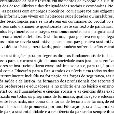
tentabilidade da paz é testada em momentos de exceção e a sua fr
r dos desequilíbrios e das desigualdades sociais e económicas. No
 as pessoas com empregos precários, com empregos que exigem p
a informal, que vivem em habitações superlotadas ou insalubres
des tecnológicas para se manterem em confinamento produtivo sã
z tem sido diariamente questionada neste contexto de pandemia, 
idos legalmente, mais frágeis economicamente, mais marginaliza
orcionalmente afetados. Desta forma, a paz positiva em que aleg
 – não se revela sustentável, e sem uma paz positiva sustentáve
 violência física generalizada, pode também sofrer desafios estrut
riar instituições para proteger os direitos fundamentais de toda 
sso para a coconstrução de uma sociedade mais justa, sustentável
ores se institucionalizem como práticas sociais e, para tal, é pre
l com a Educação para a Paz, a todos os níveis e em todos os do
truturalmente incluída na formação das forças de segurança, ass
 da saúde e da justiça; na formação dos profissionais dos setores 
de professores e educadores; e no próprio ensino básico e ensino 
tístico, as humanidades e ciências sociais, e as ciências ditas ex
alizada em todos os programas de formação, qualificação e educa
ente lecionada, mas como uma forma de lecionar, de formar, de ed
ral da sociedade promovida por uma Educação para a Paz, enraiza
 paz, a sustentabilidade e a resiliência da paz serão sempre ilusó