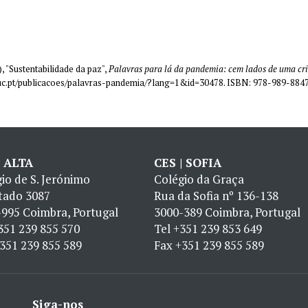
, "Sustentabilidade da paz",
Palavras para lá da pandemia: cem lados de uma cri
s.uc.pt/publicacoes/palavras-pandemia/?lang=1&id=30478. ISBN: 978-989-884
| ALTA
CES | SOFIA
io de S. Jerónimo
Colégio da Graça
tado 3087
Rua da Sofia nº 136-138
995 Coimbra, Portugal
3000-389 Coimbra, Portugal
351 239 855 570
Tel
+351 239 853 649
351 239 855 589
Fax
+351 239 855 589
Siga-nos