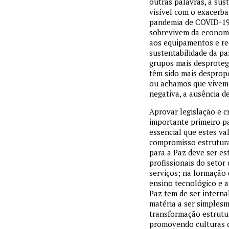
outras palavras, a sus
visível com o exacerba
pandemia de COVID-19,
sobrevivem da economi
aos equipamentos e re
sustentabilidade da pa
grupos mais desproteg
têm sido mais desprop
ou achamos que vivemos
negativa, a ausência de
Aprovar legislação e c
importante primeiro pa
essencial que estes val
compromisso estrutura
para a Paz deve ser es
profissionais do setor
serviços; na formação 
ensino tecnológico e ar
Paz tem de ser intern
matéria a ser simplesm
transformação estrutu
promovendo culturas de