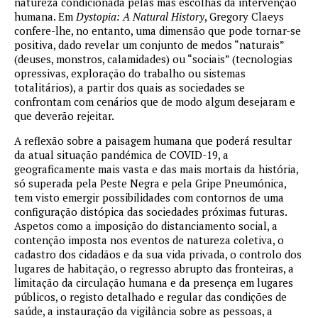
natureza condicionada pelas más escolhas da intervenção
humana. Em
Dystopia: A Natural History
, Gregory Claeys
confere-lhe, no entanto, uma dimensão que pode tornar-se
positiva, dado revelar um conjunto de medos “naturais”
(deuses, monstros, calamidades) ou “sociais” (tecnologias
opressivas, exploração do trabalho ou sistemas
totalitários), a partir dos quais as sociedades se
confrontam com cenários que de modo algum desejaram e
que deverão rejeitar.
A reflexão sobre a paisagem humana que poderá resultar
da atual situação pandémica de COVID-19, a
geograficamente mais vasta e das mais mortais da história,
só superada pela Peste Negra e pela Gripe Pneumónica,
tem visto emergir possibilidades com contornos de uma
configuração distópica das sociedades próximas futuras.
Aspetos como a imposição do distanciamento social, a
contenção imposta nos eventos de natureza coletiva, o
cadastro dos cidadãos e da sua vida privada, o controlo dos
lugares de habitação, o regresso abrupto das fronteiras, a
limitação da circulação humana e da presença em lugares
públicos, o registo detalhado e regular das condições de
saúde, a instauração da vigilância sobre as pessoas, a