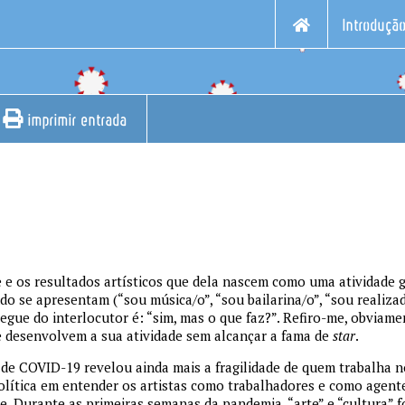
Introduçã
imprimir entrada
e e os resultados artísticos que dela nascem como uma atividade 
ndo se apresentam (“sou música/o”, “sou bailarina/o”, “sou realiza
gue do interlocutor é: “sim, mas o que faz?”. Refiro-me, obviame
e desenvolvem a sua atividade sem alcançar a fama de
star
.
 de COVID-19 revelou ainda mais a fragilidade de quem trabalha no
política em entender os artistas como trabalhadores e como agent
de. Durante as primeiras semanas da pandemia, “arte” e “cultura” 