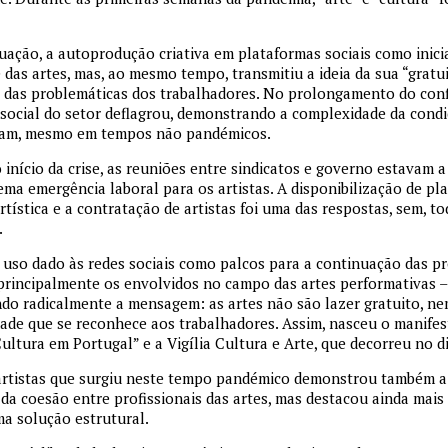
tuação, a autoprodução criativa em plataformas sociais como inici
 das artes, mas, ao mesmo tempo, transmitiu a ideia da sua “gratui
a das problemáticas dos trabalhadores. No prolongamento do con
social do setor deflagrou, demonstrando a complexidade da condi
idam, mesmo em tempos não pandémicos.
início da crise, as reuniões entre sindicatos e governo estavam a
ma emergência laboral para os artistas. A disponibilização de pla
rtística e a contratação de artistas foi uma das respostas, sem, to
.
uso dado às redes sociais como palcos para a continuação das pr
 – principalmente os envolvidos no campo das artes performativas 
ndo radicalmente a mensagem: as artes não são lazer gratuito, ne
dade que se reconhece aos trabalhadores. Assim, nasceu o manife
ultura em Portugal” e a Vigília Cultura e Arte, que decorreu no d
 artistas que surgiu neste tempo pandémico demonstrou também a 
e da coesão entre profissionais das artes, mas destacou ainda mais
a solução estrutural.