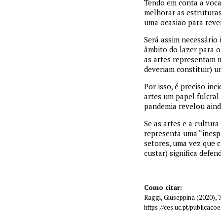
Tendo em conta a vocaç
melhorar as estruturas
uma ocasião para reve
Será assim necessário 
âmbito do lazer para o
as artes representam m
deveriam constituir) u
Por isso, é preciso in
artes um papel fulcral 
pandemia revelou ain
Se as artes e a cultur
representa uma “inesp
setores, uma vez que cu
custar) significa defe
Como citar:
Raggi, Giuseppina (2020), "
https://ces.uc.pt/publica