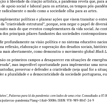
ão à liberdade da criação artística, a pandemia revela que, para 
 de apoio social e laboral para os artistas, os tempos pós-pandém
r radicalmente o modo como a sociedade olha para as artes.
implementar políticas e planear ações que visem transitar o ent
 da “criatividade estrutural”, porque, sem negar o papel de diver
uito mais do que eventos complementares da vida social. Ao cont
m dos principais pilares fundantes das sociedades contemporânea
cidir profundamente na visão política e no sistema educativo naci
na reflexão, elaboração e superação dos desafios sociais, históric
da mais abertamente, como demonstra o movimento global
Black L
a são os primeiros campos a desaparecer em situações de emergên
erada”, mas imperdível oportunidade para implementar uma nova 
stodiar, preservar e defender a criatividade (seja qual for a situa
nder a pluralidade e a democraticidade da sociedade portuguesa, e
Artes",
Palavras para lá da pandemia: cem lados de uma crise
. Consultado a 07.
coes/palavras-pandemia/?lang=1&id=30086. ISBN: 978-989-8847-24-9