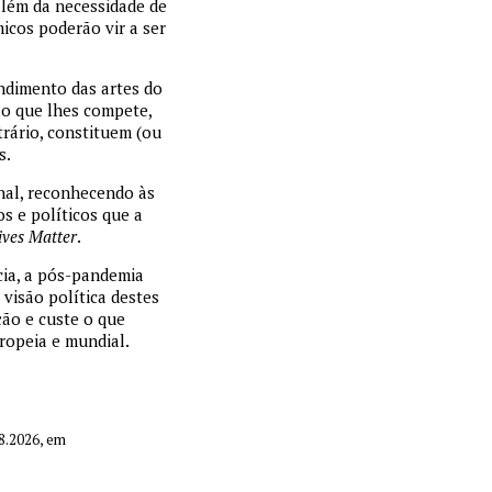
além da necessidade de
icos poderão vir a ser
endimento das artes do
são que lhes compete,
rário, constituem (ou
s.
onal, reconhecendo às
os e políticos que a
ives Matter
.
cia, a pós-pandemia
visão política destes
ção e custe o que
uropeia e mundial.
08.2026, em