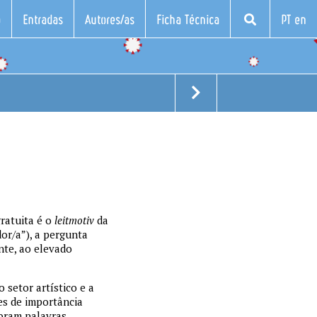
o
Entradas
Autores/as
Ficha Técnica
PT en
gratuita é o
leitmotiv
da
dor/a”), a pergunta
nte, ao elevado
 setor artístico e a
es de importância
foram palavras