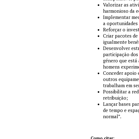
Valorizar as ati
harmonioso da e
Implementar medi
a oportunidades
Reforçar o inves
Criar pacotes d
igualmente bené
Desenvolver estr
participação do
género que está
homens experime
Conceder apoio e
outros equipamen
trabalham em ser
Possibilitar a r
retribuição;
Lançar bases par
de tempo e espaç
normal”.
Como citar: