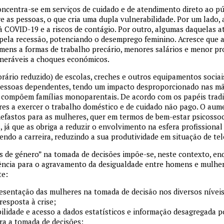
ncentra-se em serviços de cuidado e de atendimento direto ao pú
re as pessoas, o que cria uma dupla vulnerabilidade. Por um lado,
 COVID-19 e a riscos de contágio. Por outro, algumas daquelas a
pela recessão, potenciando o desemprego feminino. Acresce que 
ens a formas de trabalho precário, menores salários e menor prot
neráveis a choques económicos.
ário reduzido) de escolas, creches e outros equipamentos sociai
 pessoas dependentes, tendo um impacto desproporcionado nas m
e compõem famílias monoparentais. De acordo com os papéis tradi
res a exercer o trabalho doméstico e de cuidado não pago. O aum
nefastos para as mulheres, quer em termos de bem-estar psicossoc
a, já que as obriga a reduzir o envolvimento na esfera profissiona
endo a carreira, reduzindo a sua produtividade em situação de tel
s de género” na tomada de decisões impõe-se, neste contexto, en
ência para o agravamento da desigualdade entre homens e mulhere
te:
esentação das mulheres na tomada de decisão nos diversos níve
esposta à crise;
bilidade e acesso a dados estatísticos e informação desagregada p
ra a tomada de decisões;