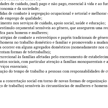
vidades de cuidado, (mal) pago e não pago, essencial à vida e ao 
conomia e da sociedade;
das de combate à segregação ocupacional e setorial e melhorar
 de emprego de qualidade;
timento nos serviços de cuidado, apoio social, saúde e educação;
e estímulo orçamental sensíveis ao género, que assegurem uma r
fica para homens e mulheres;
atégias de combate a estereótipos e papéis tradicionais de géner
s homens no trabalho doméstico e familiar e promovendo a mudan
 a ocorrer em alguns agregados domésticos (nomeadamente nos c
ntam formas de teletrabalho);
xcecional às famílias afetadas pelo encerramento de estabelecim
tos sociais, com particular atenção a famílias monoparentais e 
viços essenciais;
edução do tempo de trabalho a pessoas com responsabilidades de 
a a concertação social em torno de novas formas de organização 
o de trabalho) sensíveis às circunstâncias de mulheres e homen