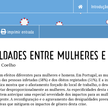
Introduçã
imprimir entrada
ALDADES ENTRE MULHERES 
a Coelho
m efeitos diferentes para mulheres e homens. Em Portugal, as mu
a das pessoas infetadas (58%) e dos óbitos registados (51%). E a 
ca mostra que o afastamento forçado do local de trabalho, o de
tar desproporcionalmente as mulheres. As especificidades desta c
mitem antecipar uma especial severidade dos impactos para as mul
gente. A reconfiguração e o agravamento das desigualdades preex
tivas que mitiguem os impactos de género desta crise.