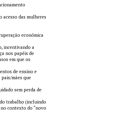
funcionamento
 o acesso das mulheres
ecuperação económica
o, incentivando a
ça nos papéis de
asos em que os
entos de ensino e
a pais/mães que
cuidado sem perda de
do trabalho (incluindo
s no contexto do “novo