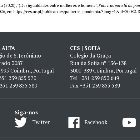
na (2020), "(Des)igualdades entre mulheres e homens",
Palavras para lá da pa
2026, em https://ces.uc.pt/publicacoes/palavras-pandemia/?lang=1&id=30082.
| ALTA
CES | SOFIA
io de S. Jerónimo
Colégio da Graça
tado 3087
Rua da Sofia nº 136-138
995 Coimbra, Portugal
3000-389 Coimbra, Portugal
351 239 855 570
Tel
+351 239 853 649
351 239 855 589
Fax
+351 239 855 589
Siga-nos
Twitter
Facebook