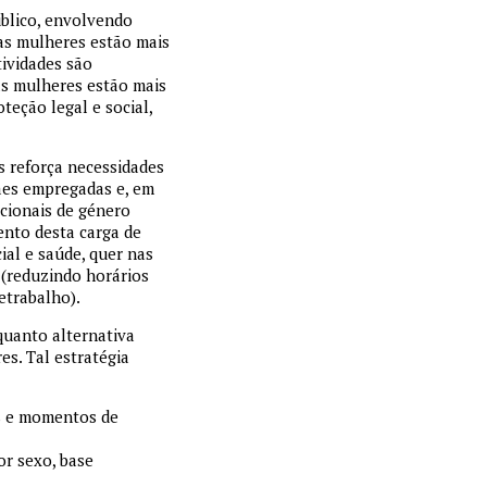
blico, envolvendo
 as mulheres estão mais
tividades são
as mulheres estão mais
eção legal e social,
s reforça necessidades
ães empregadas e, em
cionais de género
ento desta carga de
ial e saúde, quer nas
l (reduzindo horários
etrabalho).
quanto alternativa
s. Tal estratégia
is e momentos de
or sexo, base