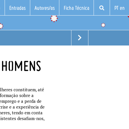
o
Entradas
Autores/as
Ficha Técnica
PT en
E HOMENS
lheres constituem, até
informação sobre a
semprego e a perda de
rise e a experiência de
heres, tendo em conta
istentes desafiam-nos,