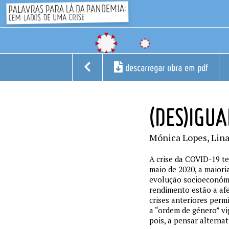
descarregar obra em pdf
(DES)IGU
Mónica Lopes, Lin
A crise da COVID-19 te
maio de 2020, a maiori
evolução socioeconómi
rendimento estão a afe
crises anteriores per
a “ordem de género” vi
pois, a pensar alterna