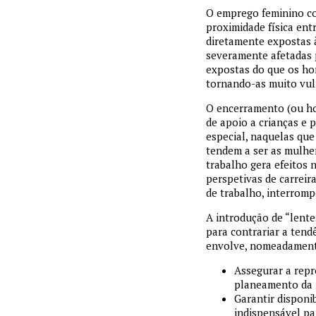
O emprego feminino co
proximidade física ent
diretamente expostas à
severamente afetadas 
expostas do que os hom
tornando-as muito vul
O encerramento (ou hor
de apoio a crianças e
especial, naquelas qu
tendem a ser as mulhe
trabalho gera efeitos 
perspetivas de carreir
de trabalho, interromp
A introdução de “lente
para contrariar a tend
envolve, nomeadamen
Assegurar a repr
planeamento da r
Garantir disponi
indispensável pa