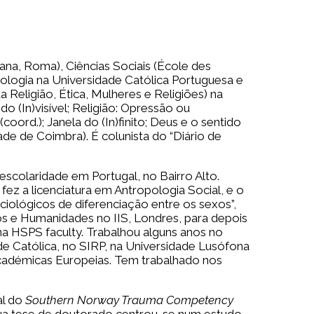
na, Roma), Ciências Sociais (École des
eologia na Universidade Católica Portuguesa e
 Religião, Ética, Mulheres e Religiões) na
o (In)visível; Religião: Opressão ou
ord.); Janela do (In)finito; Deus e o sentido
ade de Coimbra). É colunista do “Diário de
scolaridade em Portugal, no Bairro Alto.
fez a licenciatura em Antropologia Social, e o
ológicos de diferenciação entre os sexos”,
s e Humanidades no IIS, Londres, para depois
a HSPS faculty. Trabalhou alguns anos no
de Católica, no SIRP, na Universidade Lusófona
académicas Europeias. Tem trabalhado nos
al do
Southern Norway Trauma Competency