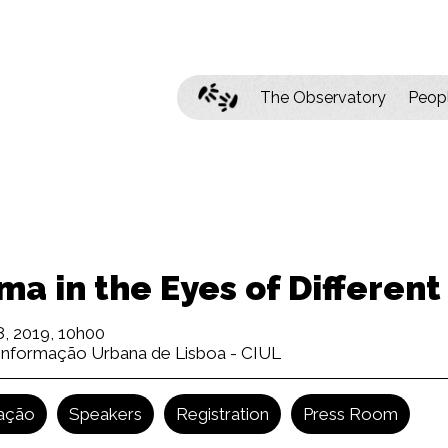
The Observatory
Peop
a in the Eyes of Different
8, 2019, 10h00
Informação Urbana de Lisboa - CIUL
ação
Speakers
Registration
Press Room