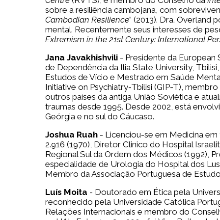
Centre
(RVTS), e membro do Conselho da
Int
sobre a resiliência cambojana, com sobrevive
Cambodian Resilience
” (2013). Dra. Overland
mental. Recentemente seus interesses de pesqu
Extremism in the 21st Century: International Per
Jana Javakhishvili
- Presidente da European 
de Dependência da Ilia State University, Tbi
Estudos de Vício e Mestrado em Saúde Mental
Initiative on Psychiatry-Tbilisi (GIP-T), membr
outros países da antiga União Soviética e atu
traumas desde 1995. Desde 2002, está envolv
Geórgia e no sul do Cáucaso.
Joshua Ruah
- Licenciou-se em Medicina em 
2.916 (1970), Diretor Clinico do Hospital Israe
Regional Sul da Ordem dos Médicos (1992), Pr
especialidade de Urologia do Hospital dos Lus
Membro da Associação Portuguesa de Estudos 
Luís Moita
- Doutorado em Ética pela Universi
reconhecido pela Universidade Católica Portu
Relações Internacionais e membro do Conselh