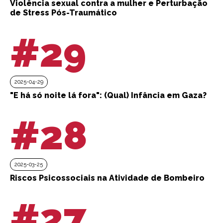
Violência sexual contra a mulher e Perturbação
de Stress Pós-Traumático
#29
2025-04-29
"E há só noite lá fora": (Qual) Infância em Gaza?
#28
2025-03-25
Riscos Psicossociais na Atividade de Bombeiro
#27