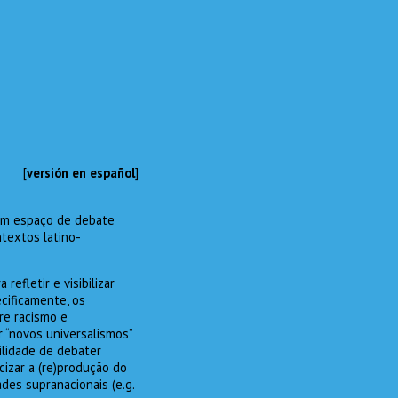
[
versión en español
]
r um espaço de debate
ntextos latino-
refletir e visibilizar
cificamente, os
re racismo e
r “novos universalismos”
ilidade de debater
cizar a (re)produção do
es supranacionais (e.g.