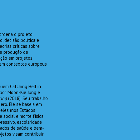
oordena o projeto
, decisão política e
orias críticas sobre
 e produção de
gação em projetos
as em contextos europeus
luem Catching Hell in
 por Moon-Kie Jung e
ering
(2018). Seu trabalho
ero. Ele se baseia em
geles (nos Estados
 social e morte física
pressivo, escolaridade
idados de saúde e bem-
jetos visam contribuir