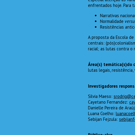
enfrentados hoje. Para ta
Narrativas naciona
Normalidade
versu
Resistências antico
A proposta da Escola de 
centrais: (pós)coloniali
racial; as lutas contra o
Área(s) temática(s)do 
lutas legais, resistência, 
Investigadores respons
Silvia Maeso:
srodrig@ce
Cayetano Fernandez:
ca
Danielle Pereira de Araú
Luana Coelho:
luanacoel
Sebijan Fejzula:
sebijan
Público-alvo