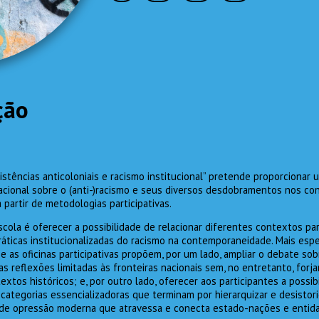
ção
istências anticoloniais e racismo institucional” pretende proporciona
nacional sobre o (anti-)racismo e seus diversos desdobramentos nos co
partir de metodologias participativas.
scola é oferecer a possibilidade de relacionar diferentes contextos para 
ráticas institucionalizadas do racismo na contemporaneidade. Mais espe
e as oficinas participativas propõem, por um lado, ampliar o debate sob
as reflexões limitadas às fronteiras nacionais sem, no entretanto, forja
tos históricos; e, por outro lado, oferecer aos participantes a possib
ategorias essencializadoras que terminam por hierarquizar e desistori
de opressão moderna que atravessa e conecta estado-nações e entidad