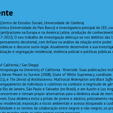
ente
(Centro de Estudos Sociais, Universidade de Coimbra)
lítica (Universidade do País Basco) e investigadora principal do CES, c
o (anti)racismo na Europa e na América Latina: produção de conhecimento
017-2022). O seu trabalho de investigação debruça-se nos âmbitos das te
o pensamento decolonial, com ênfase na análise da relação entre poder
públicas e discurso socio-legal. Atualmente desenvolve a sua investi
alização e segregação residencial, violência policial e políticas públic
of California / San Diego)
tropologia na University of California - Riverside. Suas publicações inc
), Never Meant to Survive (2008), State of White Supremacy, coeditado
011), e
The Denial of Antiblackness. Multiracial Redemption and Black Suff
o engajamento de indivíduos e coletivos no combate à negritude de gên
o Rio de Janeiro, São Paulo e Salvador (no Brasil), e em Austin e Los An
concentram e tentam propor alternativas para a dinâmica atual de morte
veis. Essa dinâmica inclui a prisão de jovens e adultos, policiamento re
ão residencial, exposição a riscos ambientais e acesso bloqueado a cu
ibilidade e os termos da colaboração entre negros e não-negros, os pro
ca de mundos onde as vidas negras sejam possíveis.