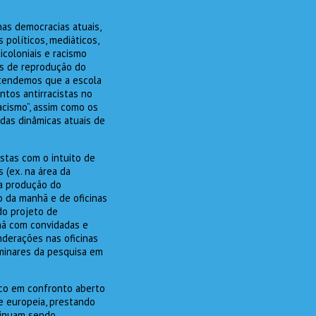
as democracias atuais,
 políticos, mediáticos,
coloniais e racismo
ais de reprodução do
etendemos que a escola
tos antirracistas no
racismo”, assim como os
das dinâmicas atuais de
stas com o intuito de
s (ex. na área da
 a produção do
do da manhã e de oficinas
do projeto de
hã com convidadas e
nderações nas oficinas
iminares da pesquisa em
ico em confronto aberto
e europeia, prestando
ntinuam sendo