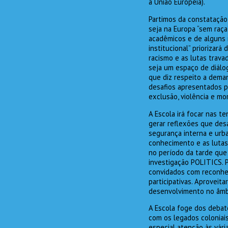
a União Europeia).
Partimos da constatação
seja na Europa “sem raça”
acadêmicos e de alguns m
institucional” priorizar
racismo e as lutas trav
seja um espaço de diálo
que diz respeito a deman
desafios apresentados p
exclusão, violência e m
A Escola irá focar nas t
gerar reflexões que desaf
segurança interna e urba
conhecimento e as lutas 
no período da tarde que
investigação POLITICS.
convidados com reconhec
participativas. Aprovei
desenvolvimento no âmb
A Escola foge dos debate
com os legados coloniais
especial atenção às vár