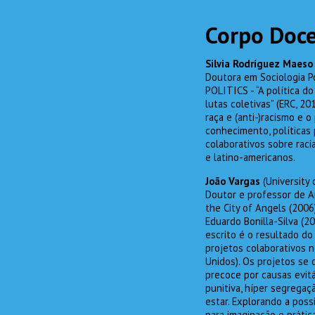
Corpo Doc
Silvia Rodríguez Maeso
Doutora em Sociologia Po
POLITICS - “A política d
lutas coletivas” (ERC, 2
raça e (anti-)racismo e 
conhecimento, políticas 
colaborativos sobre raci
e latino-americanos.
João Vargas
(University 
Doutor e professor de An
the City of Angels (2006
Eduardo Bonilla-Silva (2
escrito é o resultado d
projetos colaborativos n
Unidos). Os projetos se 
precoce por causas evitá
punitiva, híper segregaç
estar. Explorando a poss
para imaginação e práti