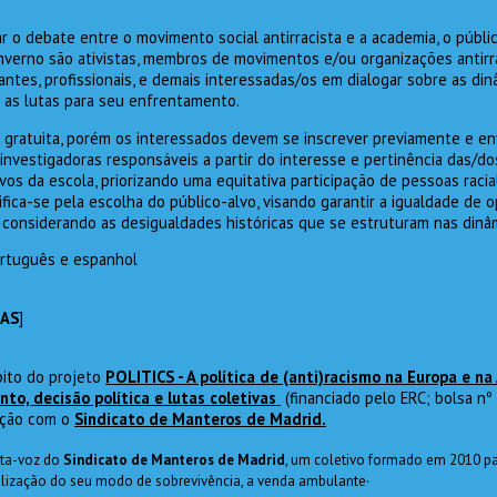
r o debate entre o movimento social antirracista e a academia, o públi
nverno são ativistas, membros de movimentos e/ou organizações antirra
ntes, profissionais, e demais interessadas/os em dialogar sobre as din
 as lutas para seu enfrentamento.
 gratuita, porém os interessados devem se inscrever previamente e env
 investigadoras responsáveis a partir do interesse e pertinência das/d
vos da escola, priorizando uma equitativa participação de pessoas racia
ifica-se pela escolha do público-alvo, visando garantir a igualdade de
, considerando as desigualdades históricas que se estruturam nas dinâ
rtuguês e espanhol
DAS
]
ito do projeto
POLITICS - A política de (anti)racismo na Europa e na
to, decisão política e lutas coletivas
(financiado pelo ERC; bolsa n
ação com o
Sindicato de Manteros de Madrid.
rta-voz do
Sindicato de Manteros de Madrid
, um coletivo formado em 2010 p
.
alização do seu modo de sobrevivência, a venda ambulante