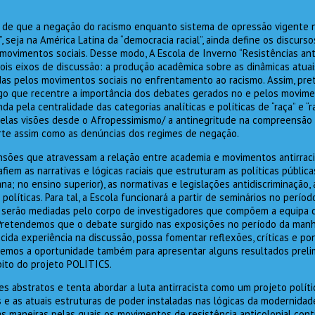
 de que a negação do racismo enquanto sistema de opressão vigente n
, seja na América Latina da “democracia racial”, ainda define os discursos
ovimentos sociais. Desse modo, A Escola de Inverno “Resistências anti
á dois eixos de discussão: a produção acadêmica sobre as dinâmicas atu
adas pelos movimentos sociais no enfrentamento ao racismo. Assim, pr
go que recentre a importância dos debates gerados no e pelos movimen
da pela centralidade das categorias analíticas e políticas de “raça” e “
elas visões desde o Afropessimismo/ a antinegritude na compreensão 
orte assim como as denúncias dos regimes de negação.
ensões que atravessam a relação entre academia e movimentos antirraci
iem as narrativas e lógicas raciais que estruturam as políticas pública
na; no ensino superior), as normativas e legislações antidiscriminação,
políticas. Para tal, a Escola funcionará a partir de seminários no perío
 serão mediadas pelo corpo de investigadores que compõem a equipa 
 Pretendemos que o debate surgido nas exposições no período da man
ida experiência na discussão, possa fomentar reflexões, críticas e po
taremos a oportunidade também para apresentar alguns resultados prel
ito do projeto POLITICS.
s abstratos e tenta abordar a luta antirracista como um projeto polít
 e as atuais estruturas de poder instaladas nas lógicas da modernidad
ias maneiras pelas quais os movimentos de resistência anticolonial co