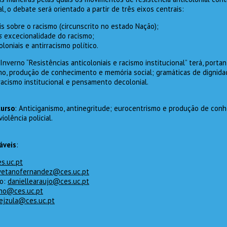
l, o debate será orientado a partir de três eixos centrais:
is sobre o racismo (circunscrito no estado Nação);
s
excecionalidade do racismo;
loniais e antirracismo político.
Inverno “Resistências anticoloniais e racismo institucional” terá, porta
smo, produção de conhecimento e memória social; gramáticas de dignid
 racismo institucional e pensamento decolonial.
curso
: Anticiganismo, antinegritude; eurocentrismo e produção de conh
violência policial.
áveis
:
s.uc.pt
yetanofernandez@ces.uc.pt
jo:
daniellearaujo@ces.uc.pt
ho@ces.uc.pt
fejzula@ces.uc.pt