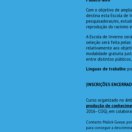
Com o objetivo de amplia
destina esta Escola de I
pesquisadoras/es, estuda
reprodução do racismo e
A Escola de Inverno será
seleção será feita pelas
relativamente aos objeti
modalidade gratuita just
entre distintos públicos
Línguas de trabalho:
po
[
INSCRIÇÕES ENCERRA
Curso organizado no âmb
produção de conhecimen
2016- COG), em colabor
Contacto: Malick Gueye, po
para conseguir a descrimin