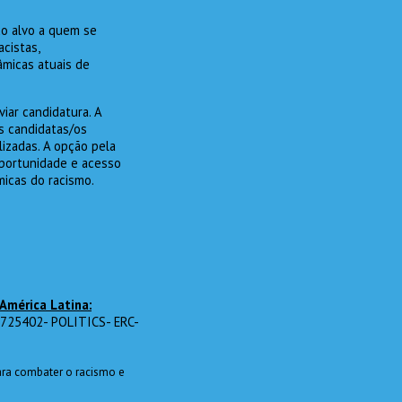
co alvo a quem se
cistas,
âmicas atuais de
iar candidatura. A
os candidatas/os
lizadas. A opção pela
 oportunidade e acesso
micas do racismo.
 América Latina:
º 725402- POLITICS- ERC-
ara combater o racismo e