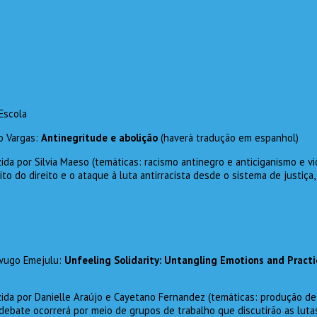
Escola
o Vargas:
Antinegritude e abolição
(haverá tradução em espanhol)
da por Silvia Maeso (temáticas: racismo antinegro e anticiganismo e vio
to do direito e o ataque à luta antirracista desde o sistema de justiça, 
kwugo Emejulu:
Unfeeling Solidarity: Untangling Emotions and Practi
zida por Danielle Araújo e Cayetano Fernandez (temáticas: produção d
O debate ocorrerá por meio de grupos de trabalho que discutirão as lu