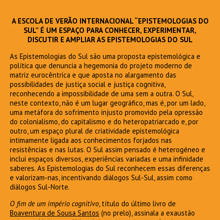
A ESCOLA DE VERÃO INTERNACIONAL “EPISTEMOLOGIAS DO
SUL” É UM ESPAÇO PARA CONHECER, EXPERIMENTAR,
DISCUTIR E AMPLIAR AS EPISTEMOLOGIAS DO SUL
As Epistemologias do Sul são uma proposta epistemológica e
política que denuncia a hegemonia do projeto moderno de
matriz eurocêntrica e que aposta no alargamento das
possibilidades de justiça social e justiça cognitiva,
reconhecendo a impossibilidade de uma sem a outra. O Sul,
neste contexto, não é um lugar geográfico, mas é, por um lado,
uma metáfora do sofrimento injusto promovido pela opressão
do colonialismo, do capitalismo e do heteropatriarcado e, por
outro, um espaço plural de criatividade epistemológica
intimamente ligada aos conhecimentos forjados nas
resistências e nas lutas. O Sul assim pensado é heterogéneo e
inclui espaços diversos, experiências variadas e uma infinidade
saberes. As Epistemologias do Sul reconhecem essas diferenças
e valorizam-nas, incentivando diálogos Sul-Sul, assim como
diálogos Sul-Norte.
O fim de um império cognitivo
, título do último livro de
Boaventura de Sousa Santos
(no prelo), assinala a exaustão