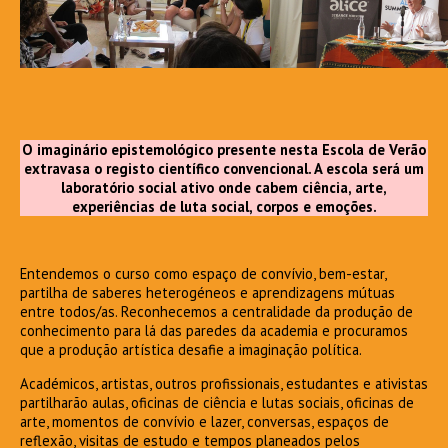
O imaginário epistemológico presente nesta Escola de Verão
extravasa o registo científico convencional. A escola será um
laboratório social ativo onde cabem ciência, arte,
experiências de luta social, corpos e emoções.
Entendemos o curso como espaço de convívio, bem-estar,
partilha de saberes heterogéneos e aprendizagens mútuas
entre todos/as. Reconhecemos a centralidade da produção de
conhecimento para lá das paredes da academia e procuramos
que a produção artística desafie a imaginação política.
Académicos, artistas, outros profissionais, estudantes e ativistas
partilharão aulas, oficinas de ciência e lutas sociais, oficinas de
arte, momentos de convívio e lazer, conversas, espaços de
reflexão, visitas de estudo e tempos planeados pelos