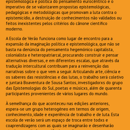
epistemológica e política do pensamento eurocêntrico e o
imperativo de se valorizarem propostas epistemológicas,
pedagógicas e metodológicas que promovam a luta contra o
epistemicídio, a destruição de conhecimentos não validados ou
feitos inexistentes pelos critérios do cânone científico
moderno.
A Escola de Verão funciona como lugar de encontro para a
expansão da imaginação política e epistemológica, que não se
basta na denúncia do pensamento hegemónico capitalista,
colonialista e heteropatriarcal, procurando construir e pensar
alternativas diversas, e em diferentes escalas, que através da
tradução intercultural contribuam para a reinvenção das
narrativas sobre o que vem a seguir. Articulando arte, ciência e
os saberes das resistências e das lutas, o trabalho será coletivo
e juntará Boaventura de Sousa Santos, investigadorxs do grupo
das Epistemologias do Sul, poetas e músicxs, além de quarenta
participantes provenientes de vários lugares do mundo.
À semelhança do que aconteceu nas edições anteriores,
espera-se um grupo heterogéneo em termos de origem,
conhecimento, idade e experiência de trabalho e de luta. Esta
escola de verão será um espaço de troca entre todxs e
coaprendizagens com as quais se imaginarão e desenharão