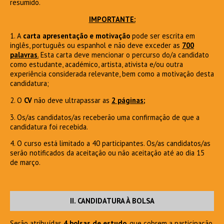
resumido.
IMPORTANTE:
1. A
carta apresentação e motivação
pode ser escrita em
inglês, português ou espanhol e não deve exceder as
700
palavras
.
Esta carta deve mencionar o percurso do/a candidato
como estudante, académico, artista, ativista e/ou outra
experiência considerada relevante, bem como a motivação desta
candidatura;
2. O
CV
não deve ultrapassar as
2 páginas;
3. Os/as candidatos/as receberão uma confirmação de que a
candidatura foi recebida.
4. O curso está limitado a 40 participantes. Os/as candidatos/as
serão notificados da aceitação ou não aceitação até ao dia 15
de março.
II. CANDIDATURA À BOLSA
Serão atribuídas
4 bolsas de estudo
, que cobrem a participação