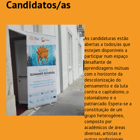
Candidatos/as
As candidaturas estão
abertas a todos/as que
estejam disponíveis a
participar num espaço
desafiante de
aprendizagens mútuas
com o horizonte da
descolonização do
pensamento e da luta
contra o capitalismo, o
colonialismo e o
patriarcado. Espera-se a
constituição de um
grupo heterogéneo,
composto por
académicos de áreas
diversas, artistas e
outros profissionais,