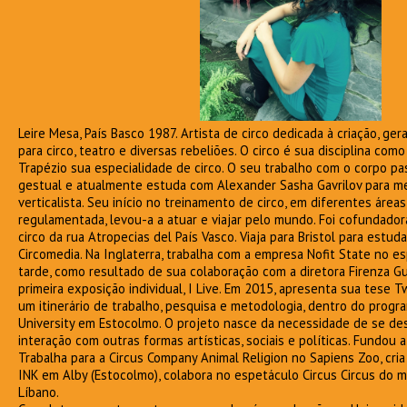
Leire Mesa, País Basco 1987. Artista de circo dedicada à criação, ge
para circo, teatro e diversas rebeliões. O circo é sua disciplina co
Trapézio sua especialidade de circo. O seu trabalho com o corpo pa
gestual e atualmente estuda com Alexander Sasha Gavrilov para m
verticalista. Seu início no treinamento de circo, em diferentes áre
regulamentada, levou-a a atuar e viajar pelo mundo. Foi cofundado
circo da rua Atropecias del País Vasco. Viaja para Bristol para estuda
Circomedia. Na Inglaterra, trabalha com a empresa Nofit State no es
tarde, como resultado de sua colaboração com a diretora Firenza Guid
primeira exposição individual, I Live. Em 2015, apresenta sua tese 
um itinerário de trabalho, pesquisa e metodologia, dentro do prog
University em Estocolmo. O projeto nasce da necessidade de se des
interação com outras formas artísticas, sociais e políticas. Fundou a
Trabalha para a Circus Company Animal Religion no Sapiens Zoo, cri
INK em Alby (Estocolmo), colabora no espetáculo Circus Circus do 
Líbano.