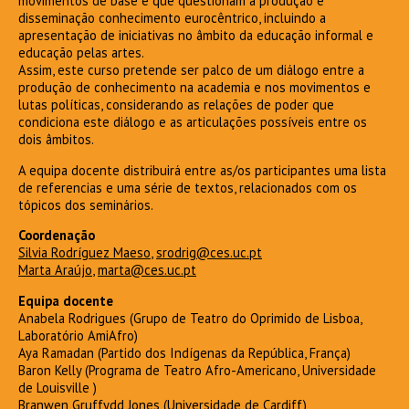
movimentos de base e que questionam a produção e
disseminação conhecimento eurocêntrico, incluindo a
apresentação de iniciativas no âmbito da educação informal e
educação pelas artes.
Assim, este curso pretende ser palco de um diálogo entre a
produção de conhecimento na academia e nos movimentos e
lutas políticas, considerando as relações de poder que
condiciona este diálogo e as articulações possíveis entre os
dois âmbitos.
A equipa docente distribuirá entre as/os participantes uma lista
de referencias e uma série de textos, relacionados com os
tópicos dos seminários.
Coordenação
Silvia Rodríguez Maeso
,
srodrig@ces.uc.pt
Marta Araújo
,
marta@ces.uc.pt
Equipa docente
Anabela Rodrigues (Grupo de Teatro do Oprimido de Lisboa,
Laboratório AmiAfro)
Aya Ramadan (Partido dos Indígenas da República, França)
Baron Kelly (Programa de Teatro Afro-Americano, Universidade
de Louisville )
Branwen Gruffydd Jones (Universidade de Cardiff)