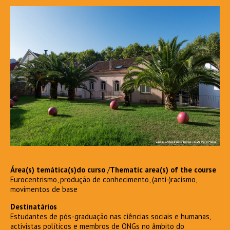
Área(s) temática(s)do curso
/
Thematic area(s) of the course
Eurocentrismo, produção de conhecimento, (anti-)racismo,
movimentos de base
Destinatários
Estudantes de pós-graduação nas ciências sociais e humanas,
activistas políticos e membros de ONGs no âmbito do