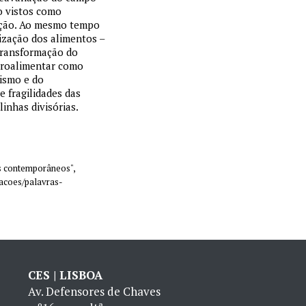
o vistos como
ação. Ao mesmo tempo
ização dos alimentos –
transformação do
groalimentar como
mismo e do
 fragilidades das
inhas divisórias.
es contemporâneos",
icacoes/palavras-
CES | LISBOA
Av. Defensores de Chaves