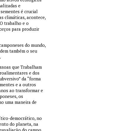
nalizadas e
 sementes é crucial
s climáticas, acontece,
 O trabalho e o
rços para produzir
s camponeses do mundo,
endem também o seu
o.
essoas que Trabalham
roalimentares e dos
subversivo” da “forma
ementes e a outros
manos ao transformar e
poneses, os
omo uma maneira de
ítico-democrático, no
ento do planeta, na
reavaliação do campo