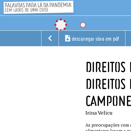
descarregar obra em pdf
DIREITOS 
DIREITO
CAMPONE
Irina Velicu
As preocupações com a
alimentares levam a qu