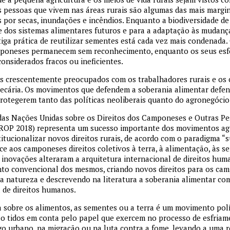
as pessoas que vivem nas áreas rurais são algumas das mais margi
 por secas, inundações e incêndios. Enquanto a biodiversidade de
e dos sistemas alimentares futuros e para a adaptação às mudança
iga prática de reutilizar sementes está cada vez mais condenada.
poneses permanecem sem reconhecimento, enquanto os seus esfo
onsiderados fracos ou ineficientes.
os crescentemente preocupados com os trabalhadores rurais e o
recária. Os movimentos que defendem a soberania alimentar def
rotegerem tanto das políticas neoliberais quanto do agronegóci
das Nações Unidas sobre os Direitos dos Camponeses e Outras P
ROP 2018) representa um sucesso importante dos movimentos ag
titucionalizar novos direitos rurais, de acordo com o paradigma “
 aos camponeses direitos coletivos à terra, à alimentação, às s
s inovações alteraram a arquitetura internacional de direitos hu
to convencional dos mesmos, criando novos direitos para os cam
 a natureza e descrevendo na literatura a soberania alimentar c
 de direitos humanos.
a sobre os alimentos, as sementes ou a terra é um movimento pol
o tidos em conta pelo papel que exercem no processo de esfriam
o urbano, na migração ou na luta contra a fome, levando a uma 