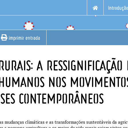
Introduçã
imprimir entrada
RURAIS: A RESSIGNIFICAÇÃO
S HUMANOS NOS MOVIMENTO
SES CONTEMPORÂNEOS
s mudanças climáticas e as transformações sustentáveis da agric
e a pequena agricultura e os meios de vida rurais sejam vistos c