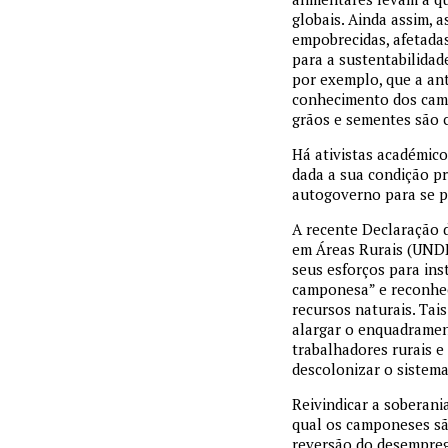
globais. Ainda assim, 
empobrecidas, afetadas
para a sustentabilidad
por exemplo, que a ant
conhecimento dos cam
grãos e sementes são c
Há ativistas académic
dada a sua condição p
autogoverno para se p
A recente Declaração 
em Áreas Rurais (UND
seus esforços para ins
camponesa” e reconhece
recursos naturais. Tai
alargar o enquadramen
trabalhadores rurais e
descolonizar o sistema
Reivindicar a soberani
qual os camponeses sã
reversão do desempreg