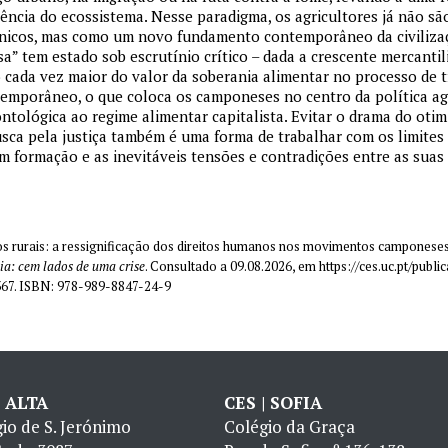
iência do ecossistema. Nesse paradigma, os agricultores já não sã
ónicos, mas como um novo fundamento contemporâneo da civiliz
” tem estado sob escrutínio crítico – dada a crescente mercantil
cada vez maior do valor da soberania alimentar no processo de 
emporâneo, o que coloca os camponeses no centro da política a
ontológica ao regime alimentar capitalista. Evitar o drama do oti
a pela justiça também é uma forma de trabalhar com os limites e
m formação e as inevitáveis tensões e contradições entre as suas l
eitos rurais: a ressignificação dos direitos humanos nos movimentos campones
ia: cem lados de uma crise
. Consultado a 09.08.2026, em https://ces.uc.pt/publ
67. ISBN: 978-989-8847-24-9
| ALTA
CES | SOFIA
io de S. Jerónimo
Colégio da Graça