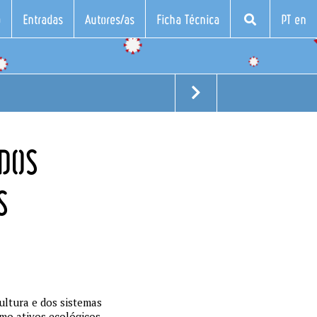
o
Entradas
Autores/as
Ficha Técnica
PT en
 DOS
S
ultura e dos sistemas
omo ativos ecológicos