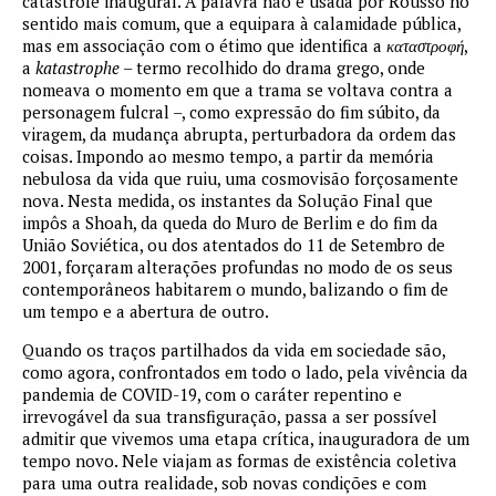
catástrofe inaugural. A palavra não é usada por Rousso no
sentido mais comum, que a equipara à calamidade pública,
mas em associação com o étimo que identifica a
καταστροφή
,
a
katastrophe
– termo recolhido do drama grego, onde
nomeava o momento em que a trama se voltava contra a
personagem fulcral –, como expressão do fim súbito, da
viragem, da mudança abrupta, perturbadora da ordem das
coisas. Impondo ao mesmo tempo, a partir da memória
nebulosa da vida que ruiu, uma cosmovisão forçosamente
nova. Nesta medida, os instantes da Solução Final que
impôs a Shoah, da queda do Muro de Berlim e do fim da
União Soviética, ou dos atentados do 11 de Setembro de
2001, forçaram alterações profundas no modo de os seus
contemporâneos habitarem o mundo, balizando o fim de
um tempo e a abertura de outro.
Quando os traços partilhados da vida em sociedade são,
como agora, confrontados em todo o lado, pela vivência da
pandemia de COVID-19, com o caráter repentino e
irrevogável da sua transfiguração, passa a ser possível
admitir que vivemos uma etapa crítica, inauguradora de um
tempo novo. Nele viajam as formas de existência coletiva
para uma outra realidade, sob novas condições e com