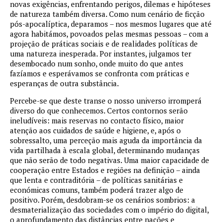
novas exigências, enfrentando perigos, dilemas e hipóteses
de natureza também diversa. Como num cenário de ficção
pós-apocalíptica, deparamos – nos mesmos lugares que até
agora habitámos, povoados pelas mesmas pessoas – com a
projeção de práticas sociais e de realidades políticas de
uma natureza inesperada. Por instantes, julgamos ter
desembocado num sonho, onde muito do que antes
fazíamos e esperávamos se confronta com práticas e
esperanças de outra substância.
Percebe-se que deste transe o nosso universo irromperá
diverso do que conhecemos. Certos contornos serão
ineludíveis: mais reservas no contacto físico, maior
atenção aos cuidados de saúde e higiene, e, após o
sobressalto, uma perceção mais aguda da importância da
vida partilhada à escala global, determinando mudanças
que não serão de todo negativas. Uma maior capacidade de
cooperação entre Estados e regiões na definição – ainda
que lenta e contraditória – de políticas sanitárias e
económicas comuns, também poderá trazer algo de
positivo. Porém, desdobram-se os cenários sombrios: a
desmaterialização das sociedades com o império do digital,
o aprofundamento das distâncias entre nações e