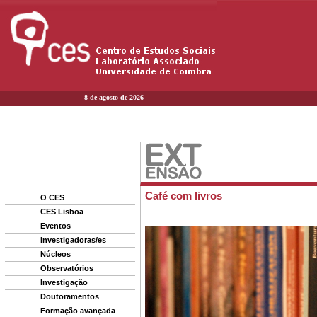
8 de agosto de 2026
O CES
CES Lisboa
Eventos
Investigadoras/es
Núcleos
Observatórios
Investigação
Doutoramentos
Formação avançada