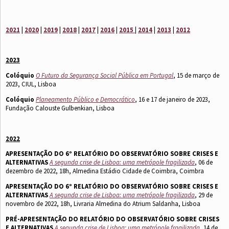
2021
|
2020
|
2019
|
2018
|
2017
|
2016
|
2015
|
2014
|
2013
|
2012
2023
Colóquio
O Futuro da Segurança Social Pública em Portugal
, 15 de março de
2023, CIUL, Lisboa
Colóquio
Planeamento Público e Democrático
, 16 e 17 de janeiro de 2023,
Fundação Calouste Gulbenkian, Lisboa
2022
APRESENTAÇÃO DO 6º RELATÓRIO DO OBSERVATÓRIO SOBRE CRISES E
ALTERNATIVAS
A segunda crise de Lisboa: uma metrópole fragilizada
, 06 de
dezembro de 2022, 18h, Almedina Estádio Cidade de Coimbra, Coimbra
APRESENTAÇÃO DO 6º RELATÓRIO DO OBSERVATÓRIO SOBRE CRISES E
ALTERNATIVAS
A segunda crise de Lisboa: uma metrópole fragilizada
, 29 de
novembro de 2022, 18h, Livraria Almedina do Atrium Saldanha, Lisboa
PRÉ-APRESENTAÇÃO DO RELATÓRIO DO OBSERVATÓRIO SOBRE CRISES
E ALTERNATIVAS
A segunda crise de Lisboa: uma metrópole fragilizada
, 14 de