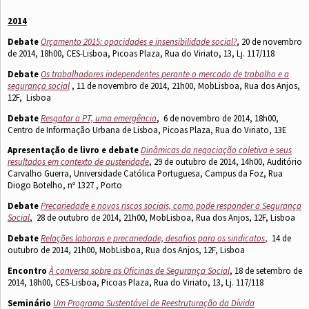
2014
Debate
Orçamento 2015: opacidades e insensibilidade social?
, 20 de novembro
de 2014, 18h00, CES-Lisboa, Picoas Plaza, Rua do Viriato, 13, Lj. 117/118
Debate
Os trabalhadores independentes perante o mercado de trabalho e a
segurança social
, 11 de novembro de 2014, 21h00, MobLisboa, Rua dos Anjos,
12F, Lisboa
Debate
Resgatar a PT, uma emergência
, 6 de novembro de 2014, 18h00,
Centro de Informação Urbana de Lisboa, Picoas Plaza, Rua do Viriato, 13E
Apresentação de livro e debate
Dinâmicas da negociação coletiva e seus
resultados em contexto de austeridade
, 29 de outubro de 2014, 14h00, Auditório
Carvalho Guerra, Universidade Católica Portuguesa, Campus da Foz, Rua
Diogo Botelho, nº 1327 , Porto
Debate
Precariedade e novos riscos sociais, como pode responder a Segurança
Social
, 28 de outubro de 2014, 21h00, MobLisboa, Rua dos Anjos, 12F, Lisboa
Debate
Relações laborais e precariedade, desafios para os sindicatos
,
14 de
outubro de 2014, 21h00, MobLisboa, Rua dos Anjos, 12F, Lisboa
Encontro
À conversa sobre as Oficinas de Segurança Social
, 18 de setembro de
2014, 18h00, CES-Lisboa, Picoas Plaza, Rua do Viriato, 13, Lj. 117/118
Seminário
Um Programa Sustentável de Reestruturação da Dívida