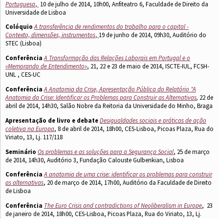
Portuguesa
,
10 de julho de 2014, 10h00, Anfiteatro 6, Faculdade de Direito da
Universidade de Lisboa
Colóquio
A transferência de rendimentos do trabalho para o capital -
Contexto, dimensões, instrumentos
,
19 de junho de 2014, 09h30, Auditório do
STEC (Lisboa)
Conferência
A Transformação das Relações Laborais em Portugal e o
«Memorando de Entendimento»
, 21, 22 e 23 de maio de 2014, ISCTE-IUL, FCSH-
UNL , CES-UC
Conferência
A Anatomia da Crise, Apresentação Pública do Relatório "A
Anatomia da Crise: Identificar os Problemas para Construir as Alternativas
,
22 de
abril de 2014, 14h30, Salão Nobre da Reitoria da Universidade do Minho, Braga
Apresentação de livro e debate
Desigualdades sociais e práticas de ação
coletiva na Europa
, 8 de abril de 2014, 18h00, CES-Lisboa, Picoas Plaza, Rua do
Viriato, 13, Lj. 117/118
Seminário
Os problemas e as soluções para a Segurança Social
, 25 de março
de 2014, 14h30, Auditório 3, Fundação Calouste Gulbenkian, Lisboa
Conferência
A anatomia de uma crise: identificar os problemas para construir
as alternativas
, 20 de março de 2014, 17h00, Auditório da Faculdade de Direito
de Lisboa
Conferência
The Euro Crisis and contradictions of Neoliberalism in Europe
, 23
de janeiro de 2014, 18h00, CES-Lisboa, Picoas Plaza, Rua do Viriato, 13, Lj.