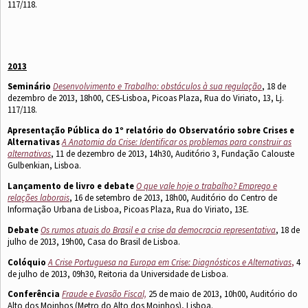
117/118.
2013
Seminário
Desenvolvimento e Trabalho: obstáculos à sua regulação
, 18 de
dezembro de 2013, 18h00, CES-Lisboa, Picoas Plaza, Rua do Viriato, 13, Lj.
117/118.
Apresentação Pública
do 1º relatório do Observatório sobre Crises e
Alternativas
A Anatomia da Crise: Identificar os problemas para construir as
alternativas
, 11 de dezembro de 2013, 14h30, Auditório 3, Fundação Calouste
Gulbenkian, Lisboa.
Lançamento de livro e debate
O que vale hoje o trabalho? Emprego e
relações laborais
, 16 de setembro de 2013, 18h00, Auditório do Centro de
Informação Urbana de Lisboa, Picoas Plaza, Rua do Viriato, 13E.
Debate
Os rumos atuais do Brasil e a crise da democracia representativa
, 18 de
julho de 2013, 19h00, Casa do Brasil de Lisboa.
Colóquio
A Crise Portuguesa na Europa em Crise: Diagnósticos e Alternativas
,
4
de julho de 2013, 09h30, Reitoria da Universidade de Lisboa.
Conferência
Fraude e Evasão Fiscal,
25 de maio de 2013, 10h00, Auditório do
Alto dos Moinhos (Metro do Alto dos Moinhos), Lisboa.