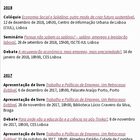
2018
Colóquio
Economia Social e Solidária: outro modo de criar futuro sustentável
,
12 de dezembro de 2018, 14h30, Centro de Informação Urbana de Lisboa
(CIUL), Lisboa
Seminário
Porque não sobem os salários? – salário, emprego e legislação
laboral
, 28 de setembro de 2018, 15h00, ISCTE-IUL Lisboa
Debate
A recuperação económica: mais emprego, mais precariedade?
,
16 de
janeiro de 2018, 18h00, CES Lisboa
2017
Apresentação de livro
Trabalho e Políticas de Emprego. Um Retrocesso
Evitável
,
6 de dezembro de 2017, 18h00, Palacete Araújo Porto, Porto
Apresentação de livro
Trabalho e Políticas de Emprego. Um Retrocesso
Evitável
,
28 de novembro de 2017, 18h00, Biblioteca Lúcio Craveiro da Silva,
Braga
Debate
Para onde vão a educação e a ciência no pós-Troika?
,
8 de novembro
de 2017, 18h30, CES Lisboa
Apresentação de livro
Trabalho e Políticas de Emprego. Um Retrocesso
Evitável
,
31 de outubro de 2017, 18h00, Almedina Estádio Cidade de Coimbra