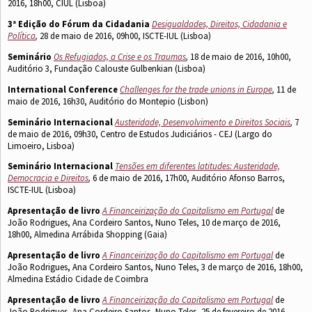
2016, 18h00, CIUL (Lisboa)
3ª Edição do Fórum da Cidadania
Desigualdades, Direitos, Cidadania e
Política
,
28 de maio de 2016, 09h00, ISCTE-IUL (Lisboa)
Seminário
Os Refugiados, a Crise e os Traumas
,
18 de maio de 2016, 10h00,
Auditório 3, Fundação Calouste Gulbenkian (Lisboa)
International Conference
Challenges for the trade unions in Europe
,
11 de
maio de 2016, 16h30, Auditório do Montepio (Lisbon)
Seminário Internacional
Austeridade, Desenvolvimento e Direitos Sociais
,
7
de maio de 2016, 09h30, Centro de Estudos Judiciários - CEJ (Largo do
Limoeiro, Lisboa)
Seminário Internacional
Tensões em diferentes latitudes: Austeridade,
Democracia e Direitos
,
6 de maio de 2016, 17h00, Auditório Afonso Barros,
ISCTE-IUL (Lisboa)
Apresentação de livro
A Financeirização do Capitalismo em Portugal
de
João Rodrigues, Ana Cordeiro Santos, Nuno Teles, 10 de março de 2016,
18h00, Almedina Arrábida Shopping (Gaia)
Apresentação de livro
A Financeirização do Capitalismo em Portugal
de
João Rodrigues, Ana Cordeiro Santos, Nuno Teles, 3 de março de 2016, 18h00,
Almedina Estádio Cidade de Coimbra
Apresentação de livro
A Financeirização do Capitalismo em Portugal
de
João Rodrigues, Ana Cordeiro Santos, Nuno Teles, 25 de fevereiro de 2016,