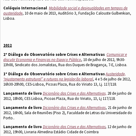
Colóquio Internacional
Mobilidade social e desigualdades em tempos de
austeridade
, 10 de maio de 2013, Auditório 3, Fundação Calouste Gulbenkian,
Lisboa.
2012
2º Diálogo do Observatório sobre Crises e Alternativas
Comunicar e
discutir Economia e Finanças no Espaço Público
, 10 de julho de 2012, 9h30-
13h00, Sindicato dos Jornalistas, Rua dos Duques de Bragança, 7-E, Lisboa.
1º Diálogo do Observatório sobre Crises e Alternativas
Austeridade,
“ajustamento estrutural” e ruturas na legislação laboral
, 4 e 5 de julho de 2012,
16h30-20h00, CES-Lisboa, Picoas Plaza, Rua do Viriato 13, Lj. 117/118.
Lançamento de livro
Dicionário das Crises e das Alternativas,
28 de junho de
2012, 18h00, CES Lisboa, Picoas Plaza, Rua do Viriato, 13, Lj 117/118.
Lançamento de livro
Dicionário das Crises e das Alternativas
, 21 de junho de
2012, 16h00, Sala de Reuniões (Piso 2), Faculdade de Letras da Universidade do
Porto..
Lançamento de livro
Dicionário das Crises e das Alternativas
,
12 de junho de
2012, 19h00, Livraria Almedina Estádio Cidade de Coimbra