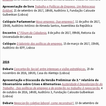
Apresentação de livro
Trabalho e Políticas de Emprego. Um Retrocesso
Evitável
,
21 de setembro de 2017, 18h00, Auditório 3, Fundação Calouste
Gulbenkian (Lisboa)
Colóquio Parlamentar
Novo emprego. Que emprego?
,
11 de julho de 2017,
15h00, Auditório António de Almeida Santos, Assembleia da República
Encontro
4.º Fórum da Cidadania
,
8 de julho de 2017, 09h00, Reitoria da
Universidade de Lisboa
Colóquio
O labirinto das políticas de emprego
,
15 de março de 2017, 15h00,
Auditório do IEFP, Lisboa
2016
Debate
Concertação Social: entre interesses e visões estratégicas
, 23 de
novembro de 2016, 16h30, Casa do Alentejo (Lisboa)
Apresentação e Discussão da Versão Preliminar do 3.º relatório do
Observatório sobre Crises e Alternativas
Austeridade é Desvalorização do
Trabalho - Das políticas de emprego e de proteção no trabalho à negociação
,
4
de outubro de 2016, 14h00, Auditório 3, Fundação Calouste Gulbenkian
(Lisboa)
Debate
Negociação coletiva laboral, como reconstruir?
, 13 de setembro de