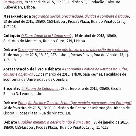
Portuguesa
, 28 de abril de 2015, 17h30, Auditório 3, Fundação Calouste
Gulbenkian, Lisboa.
Mesa-Redonda
Segurança Social, precariedade, dívidas e combate à fraude
,
23 de abril de 2015, 18h00, CES-Lisboa , Picoas Plaza, Rua do Viriato, 13, Lj.
117-118.
Colóquio
O Euro: Como ficar? Como sair?
, 16 de abril de 2015, 18h00,
Auditório do Montepio, Rua do Ouro, 219, Lisboa
Debate
Desemprego e emprego no pós-troika: a real dimensão do fenómeno
,
31 de março de 2015, 18h30, CES-Lisboa, Picoas Plaza, Rua do Viriato, 13, Lj.
117-118
Apresentação de livro e debate
A Economia Política do Retrocesso. Crise,
causas e objetivos
, 12 de março de 2015, 17h30, Sala Keynes, Faculdade de
Economia da Universidade de Coimbra
Encontro
2º Fórum da Cidadania
, 28 de fevereiro de 2015, 09h00, Escola
Rainha D. Leonor, Lisboa
Debate
Proteção Social e Terceiro Setor: Que modelo queremos para Portugal?
,
26 de fevereiro de 2015, 18h00, Auditório do Centro de Informação Urbana de
Lisboa, Picoas Plaza, Rua do Viriato, 13E
Debate
O salário mínimo: a decência não é um custo
, 29 de janeiro de 2015,
18h00, CES-Lisboa , Picoas Plaza, Rua do Viriato, 13, Lj. 117-118