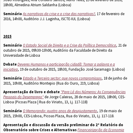
18h00, Almedina Atrium Saldanha (Lisboa)
Seminário
As narrativas da crise e a crise das narrativas?
,
17 de fevereiro de
2016, 14h00, Auditório J.J. Laginha, ISCTE-IUL (Lisboa)
2015
Seminário
O Estado Social de Direito e a Crise da Política Democrática
, 21 de
outubro de 2015, 09h30-13h00, Auditório da Faculdade de Direito da
Universidade de Lisboa
Debate
Deveres Humanos e participação cidadã: Tomar a palavra e a
iniciativa
,
19 de outubro de 2015, 18h30, Fundação José Saramago (Lisboa)
Seminário
Estado e Terceiro sector: que novos compromissos
, 18 de junho de
2015, 10h00, Auditório Montepio (Rua do Ouro, 219, Lisboa)
Apresentação de livro e debate
"Para Lá dos Números: As Consequências
Pessoais do Desemprego"
de Jorge Caleiras, 28 de maio de 2015, 18h00, CES-
Lisboa (Picoas Plaza | Rua do Viriato, 13, Lj. 117-118)
Seminário
O Memorando: quatro anos de desajustamento
, 19 de maio de
2015, 15h00, CES-Lisboa, Picoas Plaza, Rua do Viriato, 13, Lj. 117-118.
Apresentação e discussão da versão preliminar do 2º Relatório do
Observatório sobre Crises e Alternativas
Financeirização da Economia