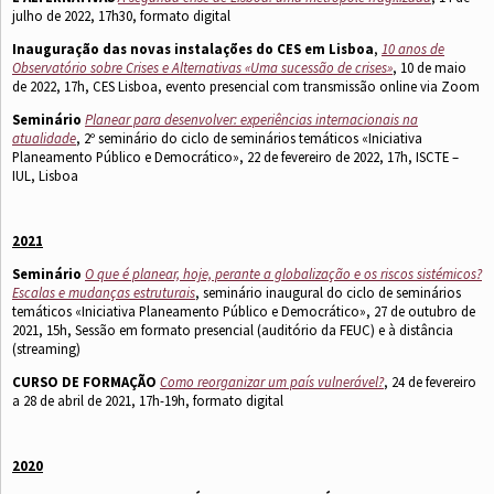
julho de 2022, 17h30, formato digital
Inauguração das novas instalações do CES em Lisboa
,
10 anos de
Observatório sobre Crises e Alternativas «Uma sucessão de crises»
, 10 de maio
de 2022, 17h, CES Lisboa, evento presencial com transmissão online via Zoom
Seminário
Planear para desenvolver: experiências internacionais na
atualidade
, 2º seminário do ciclo de seminários temáticos «Iniciativa
Planeamento Público e Democrático», 22 de fevereiro de 2022, 17h, ISCTE –
IUL, Lisboa
2021
Seminário
O que é planear, hoje, perante a globalização e os riscos sistémicos?
Escalas e mudanças estruturais
, seminário inaugural do ciclo de seminários
temáticos «Iniciativa Planeamento Público e Democrático», 27 de outubro de
2021, 15h, Sessão em formato presencial (auditório da FEUC) e à distância
(streaming)
CURSO DE FORMAÇÃO
Como reorganizar um país vulnerável?
, 24 de fevereiro
a 28 de abril de 2021, 17h-19h, formato digital
2020