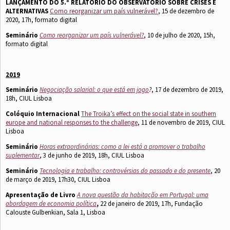
LANÇAMENTO DO 5.º RELATÓRIO DO OBSERVATÓRIO SOBRE CRISES E
ALTERNATIVAS
Como reorganizar um país vulnerável?
, 15 de dezembro de
2020, 17h, formato digital
Seminário
Como reorganizar um país vulnerável?
, 10 de julho de 2020, 15h,
formato digital
2019
Seminário
Negociação salarial: o que está em jogo
?
, 17 de dezembro de 2019,
18h, CIUL Lisboa
Colóquio Internacional
The Troika’s effect on the social state in southern
europe and national responses to the challenge
, 11 de novembro de 2019, CIUL
Lisboa
Seminário
Horas extraordinárias: como a lei está a promover o trabalho
suplementar
, 3 de junho de 2019, 18h, CIUL Lisboa
Seminário
Tecnologia e trabalho: controvérsias do passado e do presente
, 20
de março de 2019, 17h30, CIUL Lisboa
Apresentação de Livro
A nova questão da habitação em Portugal: uma
abordagem de economia política
,
22 de janeiro de 2019, 17h, Fundação
Calouste Gulbenkian, Sala 1, Lisboa