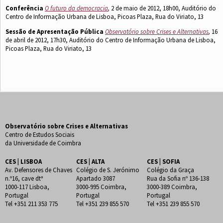
Conferência
O futuro da democracia
,
2 de maio de 2012, 18h00, Auditório do
Centro de Informação Urbana de Lisboa, Picoas Plaza, Rua do Viriato, 13
Sessão de Apresentação Pública
Observatório sobre Crises e Alternativas
,
16
de abril de 2012, 17h30, Auditório do Centro de Informação Urbana de Lisboa,
Picoas Plaza, Rua do Viriato, 13
Observatório sobre Crises e Alternativas
Centro de Estudos Sociais
da Universidade de Coimbra
CES | LISBOA
CES | ALTA
CES | SOFIA
Av. Defensores de Chaves
Colégio de S. Jerónimo
Colégio da Graça
n.º16, cave dtª
Apartado 3087
Rua da Sofia nº 136-138
1000-117 Lisboa,
3000-995 Coimbra,
3000-389 Coimbra,
Portugal
Portugal
Portugal
Tel +351 211 353 775
Tel +351 239 855 570
Tel +351 239 855 570